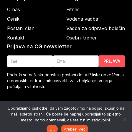
O nas
Fitnes
Cenik
Vodena vadba
Postani član
Vadba za odpravo bolečin
Kontakt
Osebni trener
Prijava na CG newsletter
PRIJAVA
Pridruži se naši skupnosti in postani del VIP liste obveščanja
o novostih ter koristnih nasvetih za izboljšanje tvojega
počutja in vitalnosti.
© CENTER GIBANJA 2023
/
POGOJI POSLOVANJA
/
Uporabljamo piškotke, da vam zagotovimo najboljšo izkušnjo na
CENTER GIBANJA, Kidričeva cesta 2b, Velenje
/
+386 51
naši spletni strani. Če boste še naprej uporabljali to spletno
803 050
mesto, bomo domnevali, da ste z njim zadovoljni.
OK
Preberi več