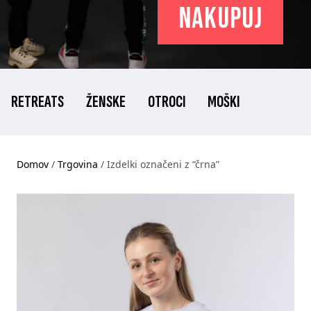
nakupuj
RETREATS
ŽENSKE
OTROCI
MOŠKI
Domov
/
Trgovina
/ Izdelki označeni z “črna”