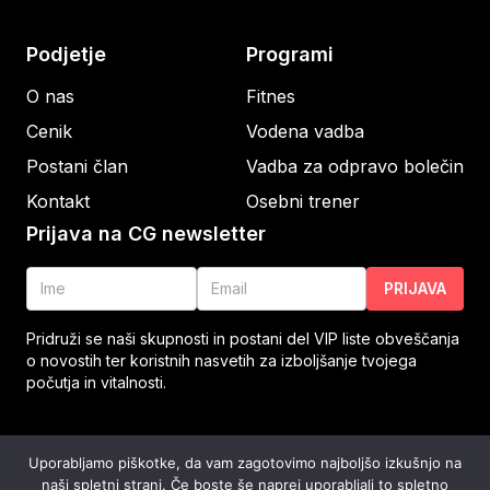
Podjetje
Programi
O nas
Fitnes
Cenik
Vodena vadba
Postani član
Vadba za odpravo bolečin
Kontakt
Osebni trener
Prijava na CG newsletter
PRIJAVA
Pridruži se naši skupnosti in postani del VIP liste obveščanja
o novostih ter koristnih nasvetih za izboljšanje tvojega
počutja in vitalnosti.
© CENTER GIBANJA 2023
/
POGOJI POSLOVANJA
/
Uporabljamo piškotke, da vam zagotovimo najboljšo izkušnjo na
CENTER GIBANJA, Kidričeva cesta 2b, Velenje
/
+386 51
naši spletni strani. Če boste še naprej uporabljali to spletno