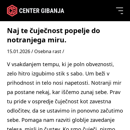
Naj te čuječnost popelje do
notranjega miru.
15.01.2026 /
Osebna rast
/
V vsakdanjem tempu, ki je poln obveznosti,
zelo hitro izgubimo stik s sabo. Um beži v
prihodnost in telo nosi napetosti. Notranji mir
pa postane nekaj, kar iščemo zunaj sebe. Prav
tu pride v ospredje čuječnost kot zavestna
odločitev, da se ustavimo in ponovno začutimo
sebe. Pomaga nam razviti globlje zavedanje
telesa, misli in čustev. Ko smo čuječi, nismo