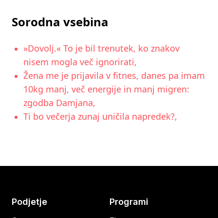
Sorodna vsebina
»Dovolj.« To je bil trenutek, ko znakov
nisem mogla več ignorirati,
Žena me je prijavila v fitnes, danes pa imam
10kg manj, več energije in manj migren:
zgodba Damjana,
Ti bo večerja zunaj uničila napredek?,
Podjetje
Programi