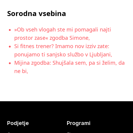
Sorodna vsebina
»Ob vseh vlogah ste mi pomagali najti
prostor zase« zgodba Simone,
Si fitnes trener? Imamo nov izziv zate:
ponujamo ti sanjsko službo v Ljubljani,
Mijina zgodba: Shujšala sem, pa si želim, da
ne bi,
Podjetje
Programi