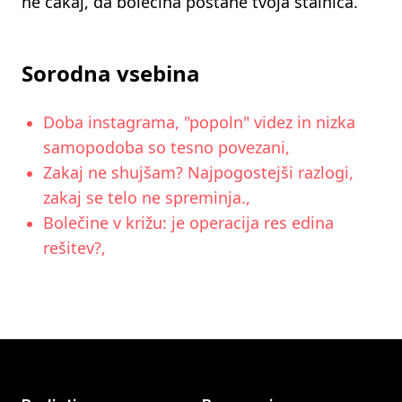
ne čakaj, da bolečina postane tvoja stalnica.
Sorodna vsebina
Doba instagrama, "popoln" videz in nizka
samopodoba so tesno povezani,
Zakaj ne shujšam? Najpogostejši razlogi,
zakaj se telo ne spreminja.,
Bolečine v križu: je operacija res edina
rešitev?,