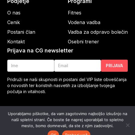
Podjetje
Programi
O nas
Fitnes
Cenik
Vodena vadba
Postani član
Vadba za odpravo bolečin
Kontakt
Osebni trener
Prijava na CG newsletter
PRIJAVA
Pridruži se naši skupnosti in postani del VIP liste obveščanja
o novostih ter koristnih nasvetih za izboljšanje tvojega
počutja in vitalnosti.
© CENTER GIBANJA 2023
/
POGOJI POSLOVANJA
/
Uporabljamo piškotke, da vam zagotovimo najboljšo izkušnjo na
CENTER GIBANJA, Kidričeva cesta 2b, Velenje
/
+386 51
naši spletni strani. Če boste še naprej uporabljali to spletno
803 050
mesto, bomo domnevali, da ste z njim zadovoljni.
OK
Preberi več